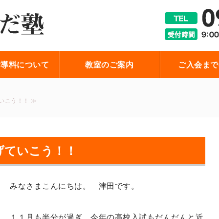
宮城県岩沼市・柴田町の
指導料について
教室のご案内
ご入会まで
いこう！！ ≫
げていこう！！
みなさまこんにちは。 津田です。
１１月も半分が過ぎ、今年の高校入試もだんだんと近