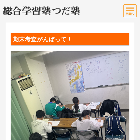
宮
総
ホーム
期末考査がんばって！
授業・指導料について
教室のご案内
ご入会までの流れ
お問い合わせ