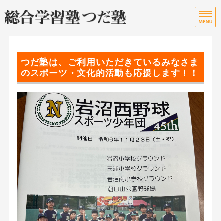
宮
総
ホーム
つだ塾は、ご利用いただきているみなさま
授業・指導料について
のスポーツ・文化的活動も応援します！！
教室のご案内
ご入会までの流れ
お問い合わせ