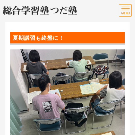
宮
総
ホーム
夏期講習も終盤に！
授業・指導料について
教室のご案内
ご入会までの流れ
お問い合わせ